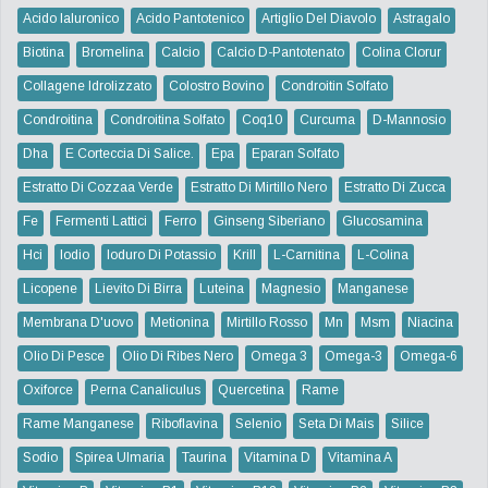
Acido Ialuronico
Acido Pantotenico
Artiglio Del Diavolo
Astragalo
Biotina
Bromelina
Calcio
Calcio D-Pantotenato
Colina Clorur
Collagene Idrolizzato
Colostro Bovino
Condroitin Solfato
Condroitina
Condroitina Solfato
Coq10
Curcuma
D-Mannosio
Dha
E Corteccia Di Salice.
Epa
Eparan Solfato
Estratto Di Cozzaa Verde
Estratto Di Mirtillo Nero
Estratto Di Zucca
Fe
Fermenti Lattici
Ferro
Ginseng Siberiano
Glucosamina
Hci
Iodio
Ioduro Di Potassio
Krill
L-Carnitina
L-Colina
Licopene
Lievito Di Birra
Luteina
Magnesio
Manganese
Membrana D'uovo
Metionina
Mirtillo Rosso
Mn
Msm
Niacina
Olio Di Pesce
Olio Di Ribes Nero
Omega 3
Omega-3
Omega-6
Oxiforce
Perna Canaliculus
Quercetina
Rame
Rame Manganese
Riboflavina
Selenio
Seta Di Mais
Silice
Sodio
Spirea Ulmaria
Taurina
Vitamina D
Vitamina A