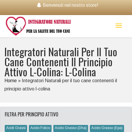
Benvenuti nel nostro store!
Toggl
naviga
Integratori Naturali Per Il Tuo
Cane Contenenti Il Principio
Attivo L-Colina: L-Colina
Home
»
Integratori Naturali per il tuo cane contenenti il
principio attivo l-colina
FILTRA PER PRINCIPIO ATTIVO
Acidi Grassi
Acido Folico
Acido Grasso (dha)
Acido Grasso (epa)