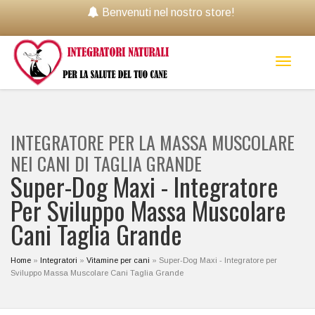
Benvenuti nel nostro store!
Toggl
naviga
INTEGRATORE PER LA MASSA MUSCOLARE
NEI CANI DI TAGLIA GRANDE
Super-Dog Maxi - Integratore
Per Sviluppo Massa Muscolare
Cani Taglia Grande
Home
»
Integratori
»
Vitamine per cani
»
Super-Dog Maxi - Integratore per
Sviluppo Massa Muscolare Cani Taglia Grande