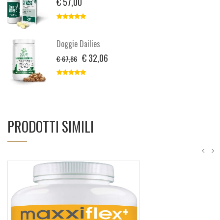
€ 57,00
Doggie Dailies
€ 32,06
€ 67,86
PRODOTTI SIMILI