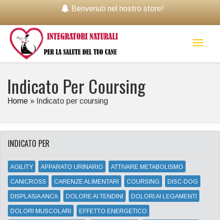
Benvenuti nel nostro store!
Toggl
naviga
Indicato Per Coursing
Home
»
Indicato per coursing
INDICATO PER
AGILITY
APPARATO URINARIO
ATTIVARE METABOLISMO
CANICROSS
CARENZE ALIMENTARI
COURSING
DISC-DOG
DISPLASIA ANCA
DOLORE AI TENDINI
DOLORI AI LEGAMENTI
DOLORI MUSCOLARI
EFFETTO ENERGETICO