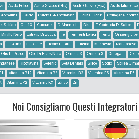
si
Acido Folico
Acido Grasso (dha)
Acido Grasso (epa)
Acido Ialuronico
Bromelina
Calcio
Calcio D-Pantotenato
Colina Clorur
Collagene Idrolizz
na Solfato
Coq10
Curcuma
D-Mannosio
Dha
E Corteccia Di Salice.
 Mirtillo Nero
Estratto Di Zucca
Fe
Fermenti Lattici
Ferro
Ginseng Siber
na
L-Colina
Licopene
Lievito Di Birra
Luteina
Magnesio
Manganese
Olio Di Pesce
Olio Di Ribes Nero
Omega 3
Omega-3
Omega-6
Oxifo
nganese
Riboflavina
Selenio
Seta Di Mais
Silice
Sodio
Spirea Ulmar
B1
Vitamina B12
Vitamina B2
Vitamina B3
Vitamina B5
Vitamina B6
K
Vitamina K2
Vitamina K3
Zinco
Zn
Noi Consigliamo Questi Integratori