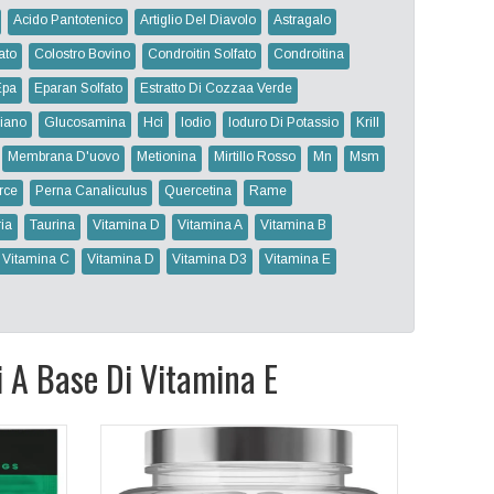
Acido Pantotenico
Artiglio Del Diavolo
Astragalo
ato
Colostro Bovino
Condroitin Solfato
Condroitina
Epa
Eparan Solfato
Estratto Di Cozzaa Verde
iano
Glucosamina
Hci
Iodio
Ioduro Di Potassio
Krill
Membrana D'uovo
Metionina
Mirtillo Rosso
Mn
Msm
rce
Perna Canaliculus
Quercetina
Rame
ia
Taurina
Vitamina D
Vitamina A
Vitamina B
Vitamina C
Vitamina D
Vitamina D3
Vitamina E
i A Base Di Vitamina E