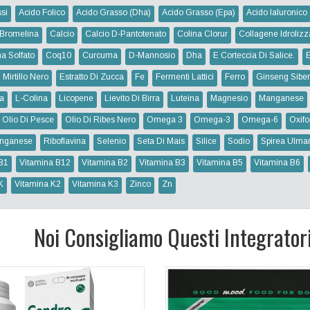
si
Acido Folico
Acido Grasso (dha)
Acido Grasso (epa)
Acido Ialuronico
Bromelina
Calcio
Calcio D-Pantotenato
Colina Clorur
Collagene Idrolizz
na Solfato
Coq10
Curcuma
D-Mannosio
Dha
E Corteccia Di Salice.
 Mirtillo Nero
Estratto Di Zucca
Fe
Fermenti Lattici
Ferro
Ginseng Siber
na
L-Colina
Licopene
Lievito Di Birra
Luteina
Magnesio
Manganese
Olio Di Pesce
Olio Di Ribes Nero
Omega 3
Omega-3
Omega-6
Oxifo
nganese
Riboflavina
Selenio
Seta Di Mais
Silice
Sodio
Spirea Ulmar
B1
Vitamina B12
Vitamina B2
Vitamina B3
Vitamina B5
Vitamina B6
K
Vitamina K2
Vitamina K3
Zinco
Zn
Noi Consigliamo Questi Integrator