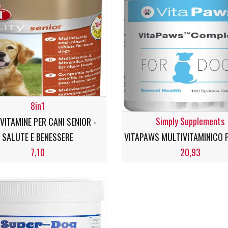
Condro Stress
 Per Pulizia Del Pelo
Integratore per contrastare Osteoartrite
il cane e trattiene il pelo
8in1
Simply Supplements
1 VITAMINE PER CANI SENIOR -
SALUTE E BENESSERE
VITAPAWS MULTIVITAMINICO 
7,10
20,93