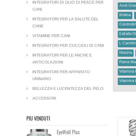
INTEGRATORI DI OLIO DI PESCE PER
Acidi Gras
CANI
Biotina
INTEGRATORI PER LA SALUTE DEL
Condroiti
CANE
Estratto Di
VITAMINE PER CANI
L-Carniti
INTEGRATORI PER CUCCIOLI DI CANI
Niacina
INTEGRATORI PER LE ANCHE E
ARTICOLAZIONI
Rame Ma
Vitamina 
INTEGRATORI PER APPARATO
URINARIO
Vitamina 
BELLEZZA E LUCENTEZZA DEL PELO
ACCESSORI
PIU VENDUTI
EyeWell Plus