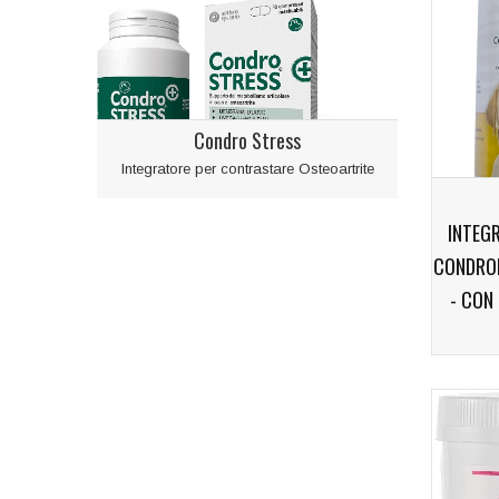
Condro Stress
Integratore per contrastare Osteoartrite
INTEG
CONDROP
- CON
Integratore a
rigenera