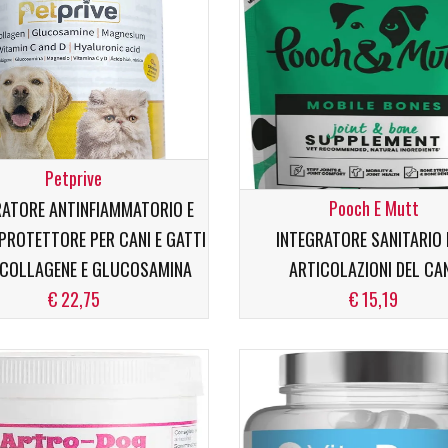
Condro Gen Energy
Petprive
Integratore per la salute Articolare
Pooch E Mutt
RATORE ANTINFIAMMATORIO E
ROTETTORE PER CANI E GATTI
INTEGRATORE SANITARIO
 COLLAGENE E GLUCOSAMINA
ARTICOLAZIONI DEL CA
€ 22,75
€ 15,19
Pelo-Pet
limentare per la ricrescita e
zione del pelo del cane