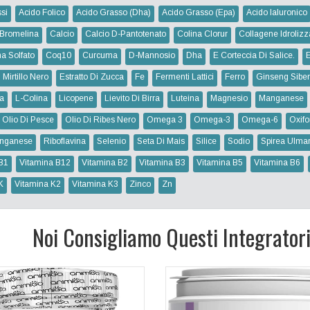
si
Acido Folico
Acido Grasso (dha)
Acido Grasso (epa)
Acido Ialuronico
Bromelina
Calcio
Calcio D-Pantotenato
Colina Clorur
Collagene Idrolizz
na Solfato
Coq10
Curcuma
D-Mannosio
Dha
E Corteccia Di Salice.
 Mirtillo Nero
Estratto Di Zucca
Fe
Fermenti Lattici
Ferro
Ginseng Siber
na
L-Colina
Licopene
Lievito Di Birra
Luteina
Magnesio
Manganese
Olio Di Pesce
Olio Di Ribes Nero
Omega 3
Omega-3
Omega-6
Oxifo
nganese
Riboflavina
Selenio
Seta Di Mais
Silice
Sodio
Spirea Ulmar
B1
Vitamina B12
Vitamina B2
Vitamina B3
Vitamina B5
Vitamina B6
K
Vitamina K2
Vitamina K3
Zinco
Zn
Noi Consigliamo Questi Integrator