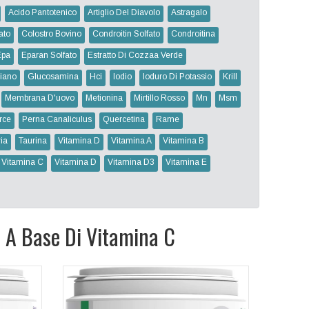
Acido Pantotenico
Artiglio Del Diavolo
Astragalo
ato
Colostro Bovino
Condroitin Solfato
Condroitina
Epa
Eparan Solfato
Estratto Di Cozzaa Verde
iano
Glucosamina
Hci
Iodio
Ioduro Di Potassio
Krill
Membrana D'uovo
Metionina
Mirtillo Rosso
Mn
Msm
rce
Perna Canaliculus
Quercetina
Rame
ia
Taurina
Vitamina D
Vitamina A
Vitamina B
Vitamina C
Vitamina D
Vitamina D3
Vitamina E
i A Base Di Vitamina C