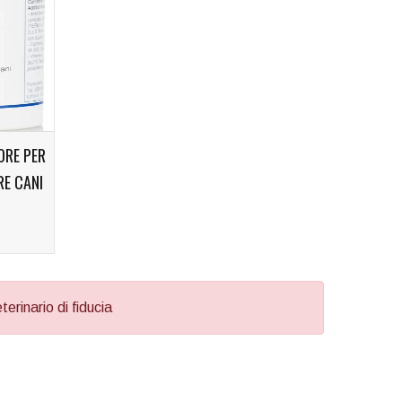
ORE PER
E CANI
erinario di fiducia