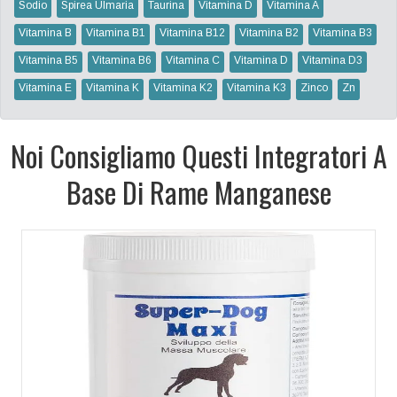
Sodio
Spirea Ulmaria
Taurina
Vitamina D
Vitamina A
Vitamina B
Vitamina B1
Vitamina B12
Vitamina B2
Vitamina B3
Vitamina B5
Vitamina B6
Vitamina C
Vitamina D
Vitamina D3
Vitamina E
Vitamina K
Vitamina K2
Vitamina K3
Zinco
Zn
Noi Consigliamo Questi Integratori A
Base Di Rame Manganese