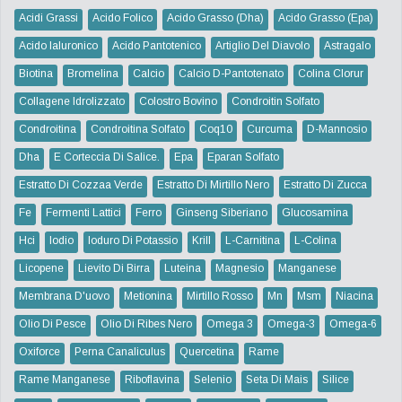
Acidi Grassi
Acido Folico
Acido Grasso (dha)
Acido Grasso (epa)
Acido Ialuronico
Acido Pantotenico
Artiglio Del Diavolo
Astragalo
Biotina
Bromelina
Calcio
Calcio D-Pantotenato
Colina Clorur
Collagene Idrolizzato
Colostro Bovino
Condroitin Solfato
Condroitina
Condroitina Solfato
Coq10
Curcuma
D-Mannosio
Dha
E Corteccia Di Salice.
Epa
Eparan Solfato
Estratto Di Cozzaa Verde
Estratto Di Mirtillo Nero
Estratto Di Zucca
Fe
Fermenti Lattici
Ferro
Ginseng Siberiano
Glucosamina
Hci
Iodio
Ioduro Di Potassio
Krill
L-Carnitina
L-Colina
Licopene
Lievito Di Birra
Luteina
Magnesio
Manganese
Membrana D'uovo
Metionina
Mirtillo Rosso
Mn
Msm
Niacina
Olio Di Pesce
Olio Di Ribes Nero
Omega 3
Omega-3
Omega-6
Oxiforce
Perna Canaliculus
Quercetina
Rame
Rame Manganese
Riboflavina
Selenio
Seta Di Mais
Silice