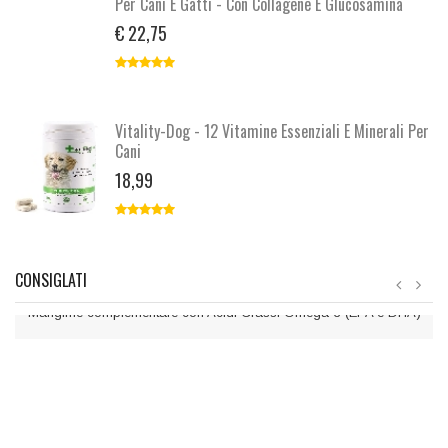
Per Cani E Gatti - Con Collagene E Glucosamina
€ 22,75
Vitality-Dog - 12 Vitamine Essenziali E Minerali Per
Cani
18,99
CONSIGLATI
DuOmega1000 MG
Mangime complementare con Acidi Grassi Omega-3 (EPA e DHA)