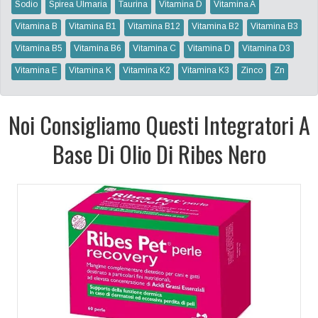
Sodio
Spirea Ulmaria
Taurina
Vitamina D
Vitamina A
Vitamina B
Vitamina B1
Vitamina B12
Vitamina B2
Vitamina B3
Vitamina B5
Vitamina B6
Vitamina C
Vitamina D
Vitamina D3
Vitamina E
Vitamina K
Vitamina K2
Vitamina K3
Zinco
Zn
Noi Consigliamo Questi Integratori A
Base Di Olio Di Ribes Nero