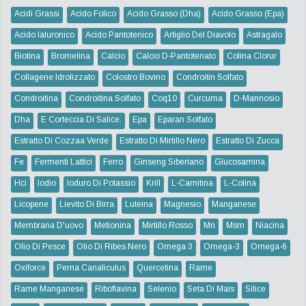
Acidi Grassi
Acido Folico
Acido Grasso (dha)
Acido Grasso (epa)
Acido Ialuronico
Acido Pantotenico
Artiglio Del Diavolo
Astragalo
Biotina
Bromelina
Calcio
Calcio D-Pantotenato
Colina Clorur
Collagene Idrolizzato
Colostro Bovino
Condroitin Solfato
Condroitina
Condroitina Solfato
Coq10
Curcuma
D-Mannosio
Dha
E Corteccia Di Salice.
Epa
Eparan Solfato
Estratto Di Cozzaa Verde
Estratto Di Mirtillo Nero
Estratto Di Zucca
Fe
Fermenti Lattici
Ferro
Ginseng Siberiano
Glucosamina
Hci
Iodio
Ioduro Di Potassio
Krill
L-Carnitina
L-Colina
Licopene
Lievito Di Birra
Luteina
Magnesio
Manganese
Membrana D'uovo
Metionina
Mirtillo Rosso
Mn
Msm
Niacina
Olio Di Pesce
Olio Di Ribes Nero
Omega 3
Omega-3
Omega-6
Oxiforce
Perna Canaliculus
Quercetina
Rame
Rame Manganese
Riboflavina
Selenio
Seta Di Mais
Silice