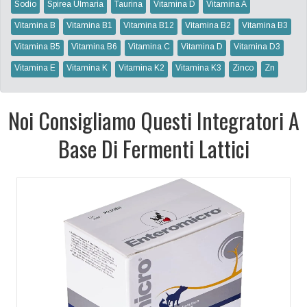
Sodio
Spirea Ulmaria
Taurina
Vitamina D
Vitamina A
Vitamina B
Vitamina B1
Vitamina B12
Vitamina B2
Vitamina B3
Vitamina B5
Vitamina B6
Vitamina C
Vitamina D
Vitamina D3
Vitamina E
Vitamina K
Vitamina K2
Vitamina K3
Zinco
Zn
Noi Consigliamo Questi Integratori A
Base Di Fermenti Lattici