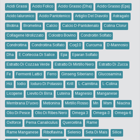
Acidi Grassi
Acido Folico
Acido Grasso (dha)
Acido Grasso (epa)
Acido Ialuronico
Acido Pantotenico
Artiglio Del Diavolo
Astragalo
Biotina
Bromelina
Calcio
Calcio D-Pantotenato
Colina Clorur
Collagene Idrolizzato
Colostro Bovino
Condroitin Solfato
Condroitina
Condroitina Solfato
Coq10
Curcuma
D-Mannosio
Dha
E Corteccia Di Salice.
Epa
Eparan Solfato
Estratto Di Cozzaa Verde
Estratto Di Mirtillo Nero
Estratto Di Zucca
Fe
Fermenti Lattici
Ferro
Ginseng Siberiano
Glucosamina
Hci
Iodio
Ioduro Di Potassio
Krill
L-Carnitina
L-Colina
Licopene
Lievito Di Birra
Luteina
Magnesio
Manganese
Membrana D'uovo
Metionina
Mirtillo Rosso
Mn
Msm
Niacina
Olio Di Pesce
Olio Di Ribes Nero
Omega 3
Omega-3
Omega-6
Oxiforce
Perna Canaliculus
Quercetina
Rame
Rame Manganese
Riboflavina
Selenio
Seta Di Mais
Silice