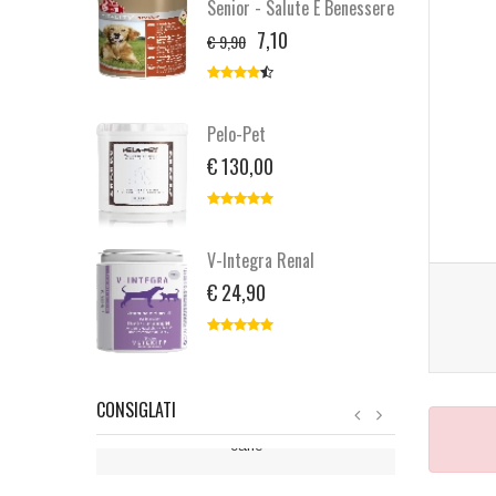
Senior - Salute E Benessere
7,10
€ 9,90
Pelo-Pet
€ 130,00
V-Integra Renal
€ 24,90
Spielfreude
CONSIGLATI
Integratore per le articolazioni e cartilagini del
cane