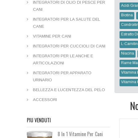
INTEGRATORI DI OLIO DI PESCE PER
Acidi Gras
CANI
Biotina
INTEGRATORI PER LA SALUTE DEL
Condroiti
CANE
Estratto Di
VITAMINE PER CANI
L-Carniti
INTEGRATORI PER CUCCIOLI DI CANI
Niacina
INTEGRATORI PER LE ANCHE E
ARTICOLAZIONI
Rame Ma
Vitamina 
INTEGRATORI PER APPARATO
URINARIO
Vitamina 
BELLEZZA E LUCENTEZZA DEL PELO
ACCESSORI
No
PIU VENDUTI
8 In 1 Vitamine Per Cani