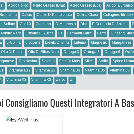
si
Acido Folico
Acido Grasso (dha)
Acido Grasso (epa)
Acido Ialuronico
Bromelina
Calcio
Calcio D-Pantotenato
Colina Clorur
Collagene Idrolizz
na Solfato
Coq10
Curcuma
D-Mannosio
Dha
E Corteccia Di Salice.
 Mirtillo Nero
Estratto Di Zucca
Fe
Fermenti Lattici
Ferro
Ginseng Siber
na
L-Colina
Licopene
Lievito Di Birra
Luteina
Magnesio
Manganese
Olio Di Pesce
Olio Di Ribes Nero
Omega 3
Omega-3
Omega-6
Oxifo
nganese
Riboflavina
Selenio
Seta Di Mais
Silice
Sodio
Spirea Ulmar
B1
Vitamina B12
Vitamina B2
Vitamina B3
Vitamina B5
Vitamina B6
K
Vitamina K2
Vitamina K3
Zinco
Zn
i Consigliamo Questi Integratori A Base