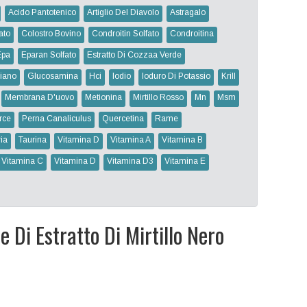
Acido Pantotenico
Artiglio Del Diavolo
Astragalo
ato
Colostro Bovino
Condroitin Solfato
Condroitina
Epa
Eparan Solfato
Estratto Di Cozzaa Verde
iano
Glucosamina
Hci
Iodio
Ioduro Di Potassio
Krill
Membrana D'uovo
Metionina
Mirtillo Rosso
Mn
Msm
rce
Perna Canaliculus
Quercetina
Rame
ia
Taurina
Vitamina D
Vitamina A
Vitamina B
Vitamina C
Vitamina D
Vitamina D3
Vitamina E
 Di Estratto Di Mirtillo Nero