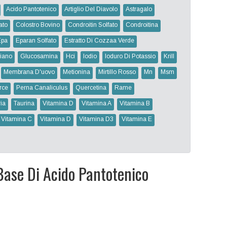
Acido Pantotenico
Artiglio Del Diavolo
Astragalo
ato
Colostro Bovino
Condroitin Solfato
Condroitina
Epa
Eparan Solfato
Estratto Di Cozzaa Verde
iano
Glucosamina
Hci
Iodio
Ioduro Di Potassio
Krill
Membrana D'uovo
Metionina
Mirtillo Rosso
Mn
Msm
rce
Perna Canaliculus
Quercetina
Rame
ia
Taurina
Vitamina D
Vitamina A
Vitamina B
Vitamina C
Vitamina D
Vitamina D3
Vitamina E
Base Di Acido Pantotenico