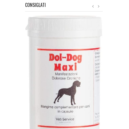
CONSIGLATI
Nature Exclus
Verde Per Ca
Polvere di Co
Ossa e Musco