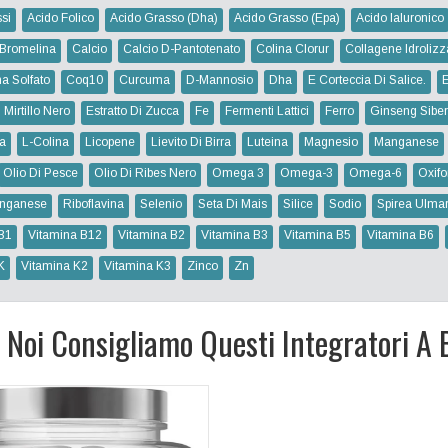
si
Acido Folico
Acido Grasso (dha)
Acido Grasso (epa)
Acido Ialuronico
Bromelina
Calcio
Calcio D-Pantotenato
Colina Clorur
Collagene Idrolizz
na Solfato
Coq10
Curcuma
D-Mannosio
Dha
E Corteccia Di Salice.
 Mirtillo Nero
Estratto Di Zucca
Fe
Fermenti Lattici
Ferro
Ginseng Siber
na
L-Colina
Licopene
Lievito Di Birra
Luteina
Magnesio
Manganese
Olio Di Pesce
Olio Di Ribes Nero
Omega 3
Omega-3
Omega-6
Oxifo
nganese
Riboflavina
Selenio
Seta Di Mais
Silice
Sodio
Spirea Ulmar
B1
Vitamina B12
Vitamina B2
Vitamina B3
Vitamina B5
Vitamina B6
K
Vitamina K2
Vitamina K3
Zinco
Zn
Noi Consigliamo Questi Integratori A 