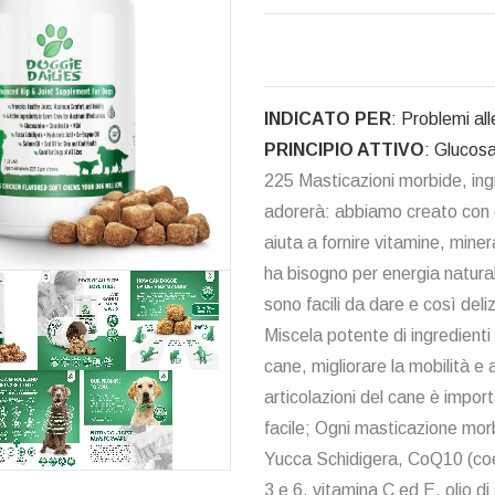
INDICATO PER
: Problemi all
PRINCIPIO ATTIVO
: Glucos
225 Masticazioni morbide, ingre
adorerà: abbiamo creato con c
aiuta a fornire vitamine, mineral
ha bisogno per energia natural
sono facili da dare e così deli
Miscela potente di ingredienti 
cane, migliorare la mobilità e a
articolazioni del cane è impor
facile; Ogni masticazione mor
Yucca Schidigera, CoQ10 (coe
3 e 6, vitamina C ed E, olio di