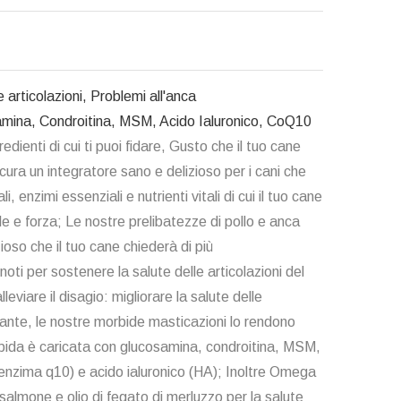
e articolazioni, Problemi all'anca
amina, Condroitina, MSM, Acido Ialuronico, CoQ10
dienti di cui ti puoi fidare, Gusto che il tuo cane
ura un integratore sano e delizioso per i cani che
i, enzimi essenziali e nutrienti vitali di cui il tuo cane
e e forza; Le nostre prelibatezze di pollo e anca
zioso che il tuo cane chiederà di più
noti per sostenere la salute delle articolazioni del
lleviare il disagio: migliorare la salute delle
tante, le nostre morbide masticazioni lo rendono
bida è caricata con glucosamina, condroitina, MSM,
nzima q10) e acido ialuronico (HA); Inoltre Omega
 salmone e olio di fegato di merluzzo per la salute