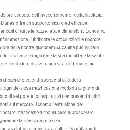
il dolore causato dall'invecchiamento, dalla displasia
e Dailies offre un supporto sicuro ed efficace
 per cani di tutte le razze, età e dimensioni; La nostra
infiammazione, lubrificare le articolazioni e riparare
aliera della nostra glucosamina canina può aiutare
a del tuo cane e migliorare la sua mobilità e la salute
rmettendo loro di vivere una vita più felice e più
 di cani che va al di sopra e al di là della
: ogni deliziosa masticazione morbida al gusto di
brio di sei potenti principi attivi non presenti in altri
azioni sul mercato. Usiamo l'estrusione per
le nostre masticazioni che aiutano a preservare
er garantire la massima potenza
a nostra fabbrica registrata dalla FDA utilizzando