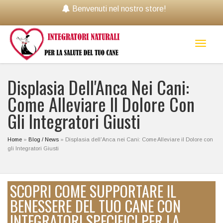
Benvenuti nel nostro store!
Toggl
naviga
Displasia Dell'Anca Nei Cani:
Come Alleviare Il Dolore Con
Gli Integratori Giusti
Home
»
Blog / News
»
Displasia dell'Anca nei Cani: Come Alleviare il Dolore con
gli Integratori Giusti
SCOPRI COME SUPPORTARE IL
BENESSERE DEL TUO CANE CON
INTEGRATORI SPECIFICI PER LA